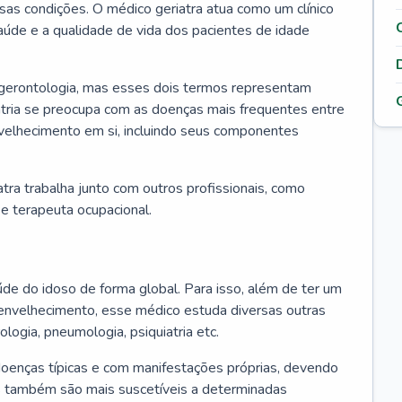
ssas condições. O médico geriatra atua como um clínico
úde e a qualidade de vida dos pacientes de idade
 gerontologia, mas esses dois termos representam
iatria se preocupa com as doenças mais frequentes entre
nvelhecimento em si, incluindo seus componentes
atra trabalha junto com outros profissionais, como
a e terapeuta ocupacional.
úde do idoso de forma global. Para isso, além de ter um
nvelhecimento, esse médico estuda diversas outras
ologia, pneumologia, psiquiatria etc.
oenças típicas e com manifestações próprias, devendo
os também são mais suscetíveis a determinadas