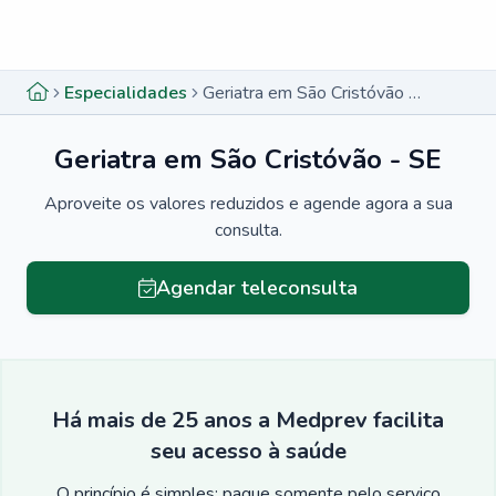
Menu lateral
Menu lateral
Especialidades
Geriatra em São Cristóvão - SE
Geriatra em São Cristóvão - SE
Aproveite os valores reduzidos e agende agora a sua
consulta.
Agendar teleconsulta
Há mais de 25 anos a Medprev facilita
seu acesso à saúde
O princípio é simples: pague somente pelo serviço