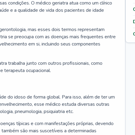
ssas condições. O médico geriatra atua como um clínico
úde e a qualidade de vida dos pacientes de idade
 gerontologia, mas esses dois termos representam
iatria se preocupa com as doenças mais frequentes entre
nvelhecimento em si, incluindo seus componentes
atra trabalha junto com outros profissionais, como
a e terapeuta ocupacional.
úde do idoso de forma global. Para isso, além de ter um
nvelhecimento, esse médico estuda diversas outras
ologia, pneumologia, psiquiatria etc.
oenças típicas e com manifestações próprias, devendo
os também são mais suscetíveis a determinadas