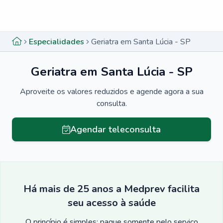
Menu lateral
Menu lateral
Especialidades
Geriatra em Santa Lúcia - SP
Geriatra em Santa Lúcia - SP
Aproveite os valores reduzidos e agende agora a sua
consulta.
Agendar teleconsulta
Há mais de 25 anos a Medprev facilita
seu acesso à saúde
O princípio é simples: pague somente pelo serviço