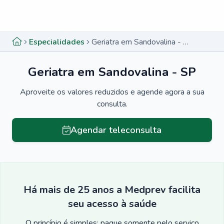
Menu lateral
Menu lateral
Especialidades
Geriatra em Sandovalina - SP
Geriatra em Sandovalina - SP
Aproveite os valores reduzidos e agende agora a sua
consulta.
Agendar teleconsulta
Há mais de 25 anos a Medprev facilita
seu acesso à saúde
O princípio é simples: pague somente pelo serviço