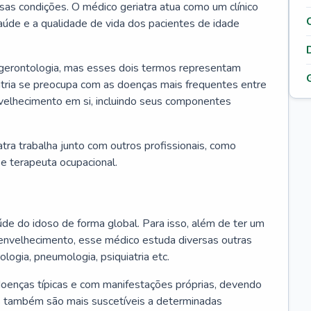
ssas condições. O médico geriatra atua como um clínico
úde e a qualidade de vida dos pacientes de idade
 gerontologia, mas esses dois termos representam
iatria se preocupa com as doenças mais frequentes entre
nvelhecimento em si, incluindo seus componentes
atra trabalha junto com outros profissionais, como
a e terapeuta ocupacional.
úde do idoso de forma global. Para isso, além de ter um
nvelhecimento, esse médico estuda diversas outras
ologia, pneumologia, psiquiatria etc.
oenças típicas e com manifestações próprias, devendo
os também são mais suscetíveis a determinadas