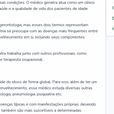
ssas condições. O médico geriatra atua como um clínico
úde e a qualidade de vida dos pacientes de idade
 gerontologia, mas esses dois termos representam
iatria se preocupa com as doenças mais frequentes entre
nvelhecimento em si, incluindo seus componentes
atra trabalha junto com outros profissionais, como
a e terapeuta ocupacional.
úde do idoso de forma global. Para isso, além de ter um
nvelhecimento, esse médico estuda diversas outras
ologia, pneumologia, psiquiatria etc.
oenças típicas e com manifestações próprias, devendo
os também são mais suscetíveis a determinadas