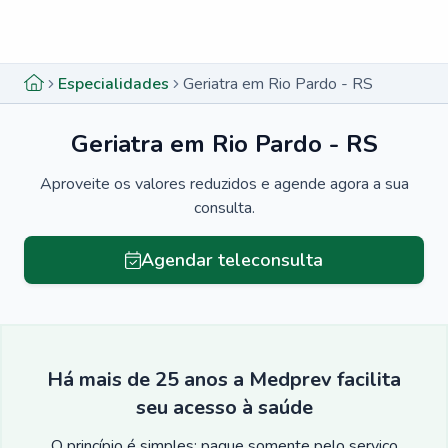
Menu lateral
Menu lateral
Especialidades
Geriatra em Rio Pardo - RS
Geriatra em Rio Pardo - RS
Aproveite os valores reduzidos e agende agora a sua
consulta.
Agendar teleconsulta
Há mais de 25 anos a Medprev facilita
seu acesso à saúde
O princípio é simples: pague somente pelo serviço