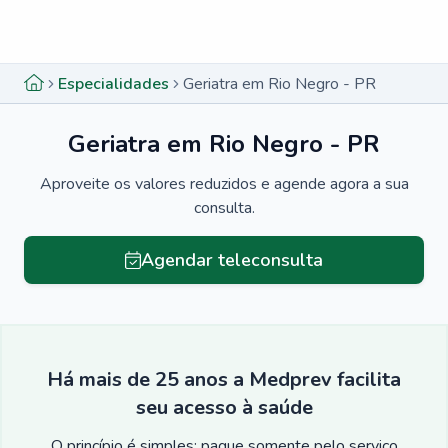
Menu lateral
Menu lateral
Especialidades
Geriatra em Rio Negro - PR
Geriatra em Rio Negro - PR
Aproveite os valores reduzidos e agende agora a sua
consulta.
Agendar teleconsulta
Há mais de 25 anos a Medprev facilita
seu acesso à saúde
O princípio é simples: pague somente pelo serviço