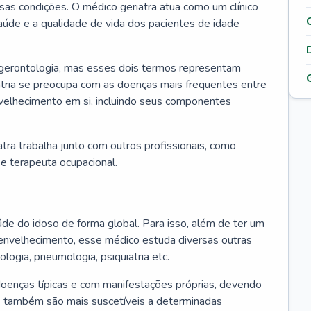
ssas condições. O médico geriatra atua como um clínico
úde e a qualidade de vida dos pacientes de idade
 gerontologia, mas esses dois termos representam
iatria se preocupa com as doenças mais frequentes entre
nvelhecimento em si, incluindo seus componentes
atra trabalha junto com outros profissionais, como
a e terapeuta ocupacional.
úde do idoso de forma global. Para isso, além de ter um
nvelhecimento, esse médico estuda diversas outras
ologia, pneumologia, psiquiatria etc.
oenças típicas e com manifestações próprias, devendo
os também são mais suscetíveis a determinadas