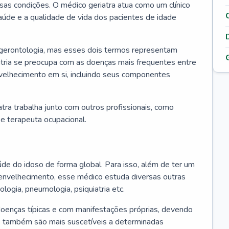
ssas condições. O médico geriatra atua como um clínico
úde e a qualidade de vida dos pacientes de idade
 gerontologia, mas esses dois termos representam
iatria se preocupa com as doenças mais frequentes entre
nvelhecimento em si, incluindo seus componentes
atra trabalha junto com outros profissionais, como
a e terapeuta ocupacional.
úde do idoso de forma global. Para isso, além de ter um
nvelhecimento, esse médico estuda diversas outras
ologia, pneumologia, psiquiatria etc.
oenças típicas e com manifestações próprias, devendo
os também são mais suscetíveis a determinadas