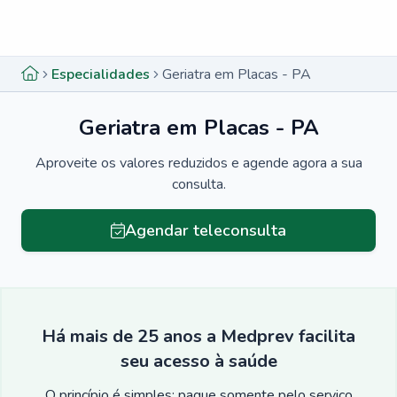
Menu lateral
Menu lateral
Especialidades
Geriatra em Placas - PA
Geriatra em Placas - PA
Aproveite os valores reduzidos e agende agora a sua
consulta.
Agendar teleconsulta
Há mais de 25 anos a Medprev facilita
seu acesso à saúde
O princípio é simples: pague somente pelo serviço