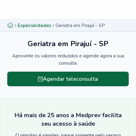
Menu lateral
Menu lateral
Especialidades
Geriatra em Pirajuí - SP
Geriatra em Pirajuí - SP
Aproveite os valores reduzidos e agende agora a sua
consulta.
Agendar teleconsulta
Há mais de 25 anos a Medprev facilita
seu acesso à saúde
O princípio é simples: pague somente pelo serviço