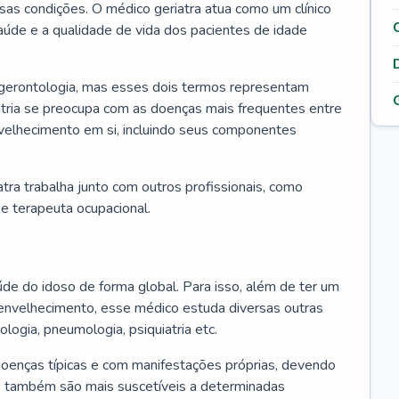
ssas condições. O médico geriatra atua como um clínico
úde e a qualidade de vida dos pacientes de idade
 gerontologia, mas esses dois termos representam
iatria se preocupa com as doenças mais frequentes entre
nvelhecimento em si, incluindo seus componentes
atra trabalha junto com outros profissionais, como
a e terapeuta ocupacional.
úde do idoso de forma global. Para isso, além de ter um
nvelhecimento, esse médico estuda diversas outras
ologia, pneumologia, psiquiatria etc.
oenças típicas e com manifestações próprias, devendo
os também são mais suscetíveis a determinadas