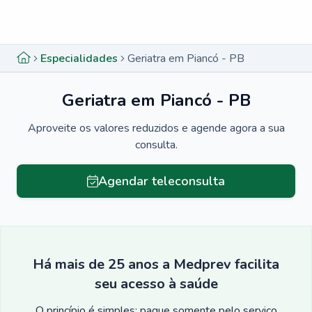
Menu lateral
Menu lateral
Especialidades
Geriatra em Piancó - PB
Geriatra em Piancó - PB
Aproveite os valores reduzidos e agende agora a sua
consulta.
Agendar teleconsulta
Há mais de 25 anos a Medprev facilita
seu acesso à saúde
O princípio é simples: pague somente pelo serviço