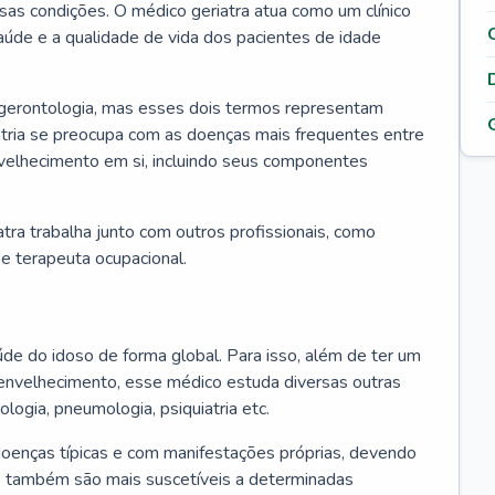
ssas condições. O médico geriatra atua como um clínico
úde e a qualidade de vida dos pacientes de idade
 gerontologia, mas esses dois termos representam
iatria se preocupa com as doenças mais frequentes entre
nvelhecimento em si, incluindo seus componentes
atra trabalha junto com outros profissionais, como
a e terapeuta ocupacional.
úde do idoso de forma global. Para isso, além de ter um
nvelhecimento, esse médico estuda diversas outras
ologia, pneumologia, psiquiatria etc.
oenças típicas e com manifestações próprias, devendo
os também são mais suscetíveis a determinadas