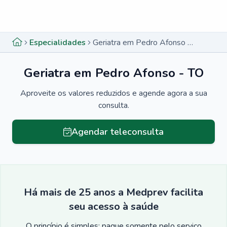
Menu lateral
Menu lateral
Especialidades
Geriatra em Pedro Afonso - TO
Geriatra em Pedro Afonso - TO
Aproveite os valores reduzidos e agende agora a sua
consulta.
Agendar teleconsulta
Há mais de 25 anos a Medprev facilita
seu acesso à saúde
O princípio é simples: pague somente pelo serviço