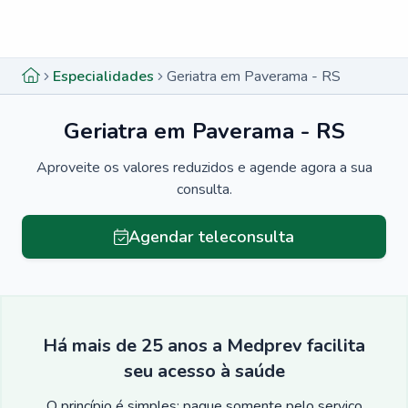
Menu lateral
Menu lateral
Especialidades
Geriatra em Paverama - RS
Geriatra em Paverama - RS
Aproveite os valores reduzidos e agende agora a sua
consulta.
Agendar teleconsulta
Há mais de 25 anos a Medprev facilita
seu acesso à saúde
O princípio é simples: pague somente pelo serviço