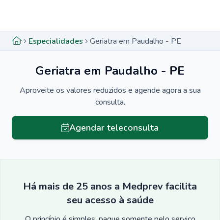
Menu lateral
Menu lateral
Especialidades
Geriatra em Paudalho - PE
Geriatra em Paudalho - PE
Aproveite os valores reduzidos e agende agora a sua
consulta.
Agendar teleconsulta
Há mais de 25 anos a Medprev facilita
seu acesso à saúde
O princípio é simples: pague somente pelo serviço