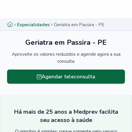
Menu lateral
Menu lateral
Especialidades
Geriatra em Passira - PE
Geriatra em Passira - PE
Aproveite os valores reduzidos e agende agora a sua
consulta.
Agendar teleconsulta
Há mais de 25 anos a Medprev facilita
seu acesso à saúde
O princípio é simples: pague somente pelo serviço