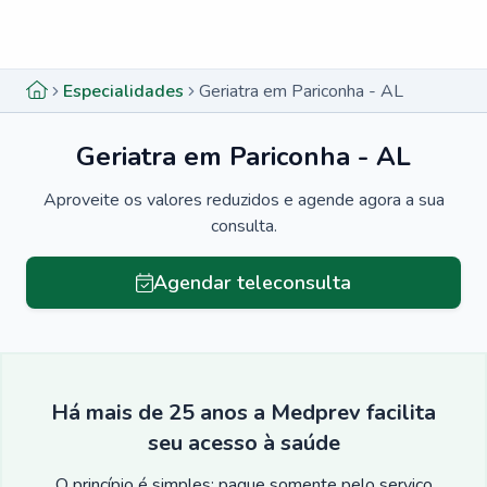
Menu lateral
Menu lateral
Especialidades
Geriatra em Pariconha - AL
Geriatra em Pariconha - AL
Aproveite os valores reduzidos e agende agora a sua
consulta.
Agendar teleconsulta
Há mais de 25 anos a Medprev facilita
seu acesso à saúde
O princípio é simples: pague somente pelo serviço