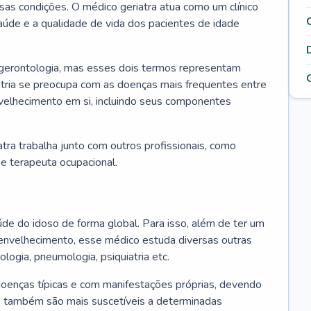
ssas condições. O médico geriatra atua como um clínico
úde e a qualidade de vida dos pacientes de idade
 gerontologia, mas esses dois termos representam
iatria se preocupa com as doenças mais frequentes entre
nvelhecimento em si, incluindo seus componentes
atra trabalha junto com outros profissionais, como
a e terapeuta ocupacional.
úde do idoso de forma global. Para isso, além de ter um
nvelhecimento, esse médico estuda diversas outras
ologia, pneumologia, psiquiatria etc.
oenças típicas e com manifestações próprias, devendo
os também são mais suscetíveis a determinadas