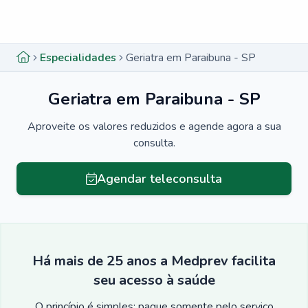
Menu lateral
Menu lateral
Especialidades
Geriatra em Paraibuna - SP
Geriatra em Paraibuna - SP
Aproveite os valores reduzidos e agende agora a sua
consulta.
Agendar teleconsulta
Há mais de 25 anos a Medprev facilita
seu acesso à saúde
O princípio é simples: pague somente pelo serviço