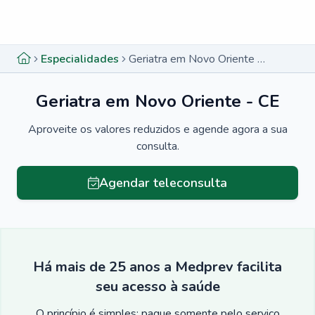
Menu lateral
Menu lateral
Especialidades
Geriatra em Novo Oriente - CE
Geriatra em Novo Oriente - CE
Aproveite os valores reduzidos e agende agora a sua
consulta.
Agendar teleconsulta
Há mais de 25 anos a Medprev facilita
seu acesso à saúde
O princípio é simples: pague somente pelo serviço