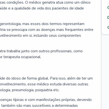
ssas condições. O médico geriatra atua como um clínico
úde e a qualidade de vida dos pacientes de idade
 gerontologia, mas esses dois termos representam
iatria se preocupa com as doenças mais frequentes entre
nvelhecimento em si, incluindo seus componentes
atra trabalha junto com outros profissionais, como
a e terapeuta ocupacional.
úde do idoso de forma global. Para isso, além de ter um
nvelhecimento, esse médico estuda diversas outras
ologia, pneumologia, psiquiatria etc.
oenças típicas e com manifestações próprias, devendo
os também são mais suscetíveis a determinadas