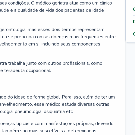
ssas condições. O médico geriatra atua como um clínico
úde e a qualidade de vida dos pacientes de idade
 gerontologia, mas esses dois termos representam
iatria se preocupa com as doenças mais frequentes entre
nvelhecimento em si, incluindo seus componentes
atra trabalha junto com outros profissionais, como
a e terapeuta ocupacional.
úde do idoso de forma global. Para isso, além de ter um
nvelhecimento, esse médico estuda diversas outras
ologia, pneumologia, psiquiatria etc.
oenças típicas e com manifestações próprias, devendo
os também são mais suscetíveis a determinadas