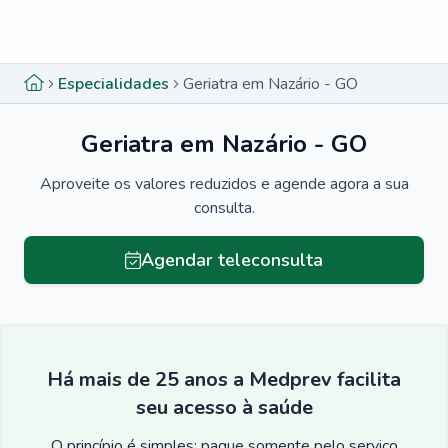
Menu lateral
Menu lateral
Especialidades
Geriatra em Nazário - GO
Geriatra em Nazário - GO
Aproveite os valores reduzidos e agende agora a sua
consulta.
Agendar teleconsulta
Há mais de 25 anos a Medprev facilita
seu acesso à saúde
O princípio é simples: pague somente pelo serviço