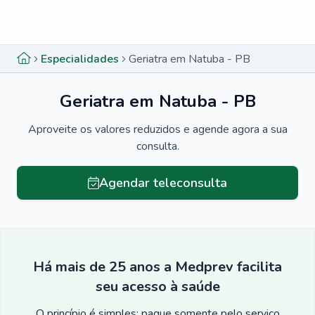
Menu lateral
Menu lateral
Especialidades
Geriatra em Natuba - PB
Geriatra em Natuba - PB
Aproveite os valores reduzidos e agende agora a sua
consulta.
Agendar teleconsulta
Há mais de 25 anos a Medprev facilita
seu acesso à saúde
O princípio é simples: pague somente pelo serviço