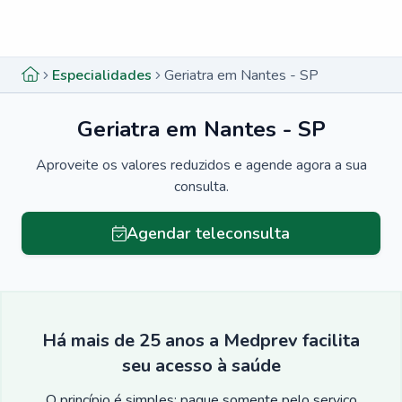
Menu lateral
Menu lateral
Especialidades
Geriatra em Nantes - SP
Geriatra em Nantes - SP
Aproveite os valores reduzidos e agende agora a sua
consulta.
Agendar teleconsulta
Há mais de 25 anos a Medprev facilita
seu acesso à saúde
O princípio é simples: pague somente pelo serviço