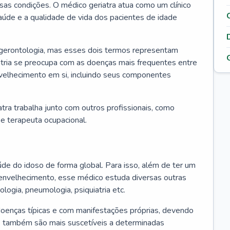
ssas condições. O médico geriatra atua como um clínico
úde e a qualidade de vida dos pacientes de idade
 gerontologia, mas esses dois termos representam
iatria se preocupa com as doenças mais frequentes entre
nvelhecimento em si, incluindo seus componentes
atra trabalha junto com outros profissionais, como
a e terapeuta ocupacional.
úde do idoso de forma global. Para isso, além de ter um
nvelhecimento, esse médico estuda diversas outras
ologia, pneumologia, psiquiatria etc.
oenças típicas e com manifestações próprias, devendo
os também são mais suscetíveis a determinadas