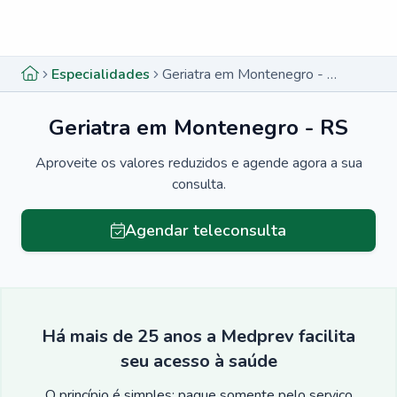
Menu lateral
Menu lateral
Especialidades
Geriatra em Montenegro - RS
Geriatra em Montenegro - RS
Aproveite os valores reduzidos e agende agora a sua
consulta.
Agendar teleconsulta
Há mais de 25 anos a Medprev facilita
seu acesso à saúde
O princípio é simples: pague somente pelo serviço