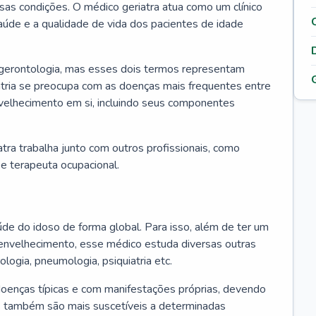
ssas condições. O médico geriatra atua como um clínico
úde e a qualidade de vida dos pacientes de idade
 gerontologia, mas esses dois termos representam
iatria se preocupa com as doenças mais frequentes entre
nvelhecimento em si, incluindo seus componentes
atra trabalha junto com outros profissionais, como
a e terapeuta ocupacional.
úde do idoso de forma global. Para isso, além de ter um
nvelhecimento, esse médico estuda diversas outras
ologia, pneumologia, psiquiatria etc.
oenças típicas e com manifestações próprias, devendo
os também são mais suscetíveis a determinadas