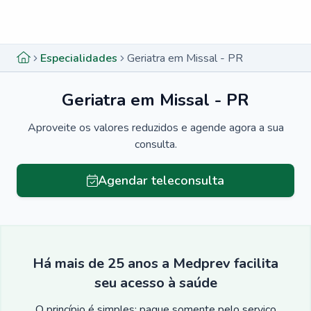
Menu lateral
Menu lateral
Especialidades
Geriatra em Missal - PR
Geriatra em Missal - PR
Aproveite os valores reduzidos e agende agora a sua
consulta.
Agendar teleconsulta
Há mais de 25 anos a Medprev facilita
seu acesso à saúde
O princípio é simples: pague somente pelo serviço