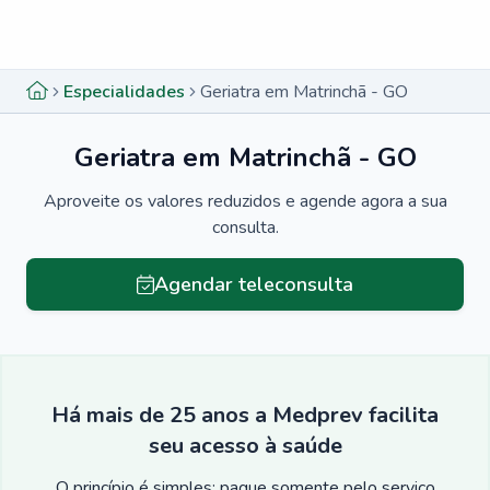
Menu lateral
Menu lateral
Especialidades
Geriatra em Matrinchã - GO
Geriatra em Matrinchã - GO
Aproveite os valores reduzidos e agende agora a sua
consulta.
Agendar teleconsulta
Há mais de 25 anos a Medprev facilita
seu acesso à saúde
O princípio é simples: pague somente pelo serviço