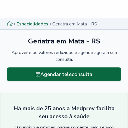
Menu lateral
Menu lateral
Especialidades
Geriatra em Mata - RS
Geriatra em Mata - RS
Aproveite os valores reduzidos e agende agora a sua
consulta.
Agendar teleconsulta
Há mais de 25 anos a Medprev facilita
seu acesso à saúde
O princípio é simples: pague somente pelo serviço