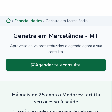
Menu lateral
Menu lateral
Especialidades
Geriatra em Marcelândia - MT
Geriatra em Marcelândia - MT
Aproveite os valores reduzidos e agende agora a sua
consulta.
Agendar teleconsulta
Há mais de 25 anos a Medprev facilita
seu acesso à saúde
O princípio é simples: pague somente pelo serviço