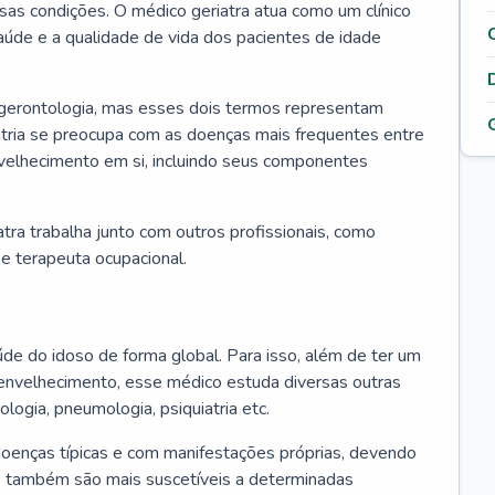
ssas condições. O médico geriatra atua como um clínico
úde e a qualidade de vida dos pacientes de idade
 gerontologia, mas esses dois termos representam
iatria se preocupa com as doenças mais frequentes entre
nvelhecimento em si, incluindo seus componentes
atra trabalha junto com outros profissionais, como
a e terapeuta ocupacional.
úde do idoso de forma global. Para isso, além de ter um
nvelhecimento, esse médico estuda diversas outras
ologia, pneumologia, psiquiatria etc.
oenças típicas e com manifestações próprias, devendo
os também são mais suscetíveis a determinadas