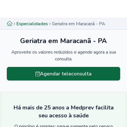
Menu lateral
Menu lateral
Especialidades
Geriatra em Maracanã - PA
Geriatra em Maracanã - PA
Aproveite os valores reduzidos e agende agora a sua
consulta.
Agendar teleconsulta
Há mais de 25 anos a Medprev facilita
seu acesso à saúde
O princípio é simples: pague somente pelo serviço