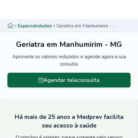
Menu lateral
Menu lateral
Especialidades
Geriatra em Manhumirim - MG
Geriatra em Manhumirim - MG
Aproveite os valores reduzidos e agende agora a sua
consulta.
Agendar teleconsulta
Há mais de 25 anos a Medprev facilita
seu acesso à saúde
O princípio é simples: pague somente pelo serviço