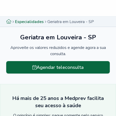
Menu lateral
Menu lateral
Especialidades
Geriatra em Louveira - SP
Geriatra em Louveira - SP
Aproveite os valores reduzidos e agende agora a sua
consulta.
Agendar teleconsulta
Há mais de 25 anos a Medprev facilita
seu acesso à saúde
O princípio é simples: pague somente pelo serviço