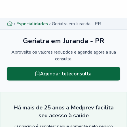
Menu lateral
Menu lateral
Especialidades
Geriatra em Juranda - PR
Geriatra em Juranda - PR
Aproveite os valores reduzidos e agende agora a sua
consulta.
Agendar teleconsulta
Há mais de 25 anos a Medprev facilita
seu acesso à saúde
O princípio é simples: pague somente pelo serviço