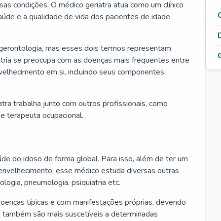
ssas condições. O médico geriatra atua como um clínico
úde e a qualidade de vida dos pacientes de idade
 gerontologia, mas esses dois termos representam
iatria se preocupa com as doenças mais frequentes entre
nvelhecimento em si, incluindo seus componentes
atra trabalha junto com outros profissionais, como
a e terapeuta ocupacional.
úde do idoso de forma global. Para isso, além de ter um
nvelhecimento, esse médico estuda diversas outras
ologia, pneumologia, psiquiatria etc.
oenças típicas e com manifestações próprias, devendo
os também são mais suscetíveis a determinadas