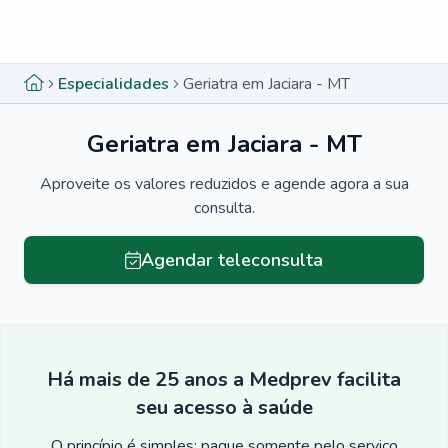
Menu lateral
Menu lateral
Especialidades
Geriatra em Jaciara - MT
Geriatra em Jaciara - MT
Aproveite os valores reduzidos e agende agora a sua
consulta.
Agendar teleconsulta
Há mais de 25 anos a Medprev facilita
seu acesso à saúde
O princípio é simples: pague somente pelo serviço