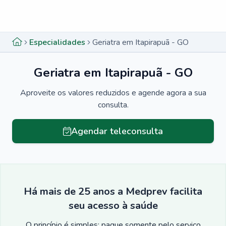
Menu lateral
Menu lateral
Especialidades
Geriatra em Itapirapuã - GO
Geriatra em Itapirapuã - GO
Aproveite os valores reduzidos e agende agora a sua
consulta.
Agendar teleconsulta
Há mais de 25 anos a Medprev facilita
seu acesso à saúde
O princípio é simples: pague somente pelo serviço