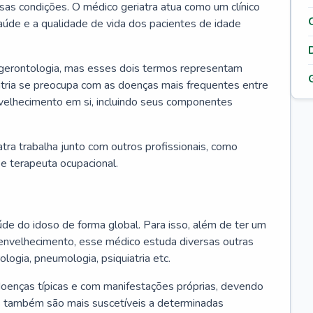
ssas condições. O médico geriatra atua como um clínico
úde e a qualidade de vida dos pacientes de idade
 gerontologia, mas esses dois termos representam
iatria se preocupa com as doenças mais frequentes entre
nvelhecimento em si, incluindo seus componentes
atra trabalha junto com outros profissionais, como
a e terapeuta ocupacional.
úde do idoso de forma global. Para isso, além de ter um
nvelhecimento, esse médico estuda diversas outras
ologia, pneumologia, psiquiatria etc.
oenças típicas e com manifestações próprias, devendo
os também são mais suscetíveis a determinadas