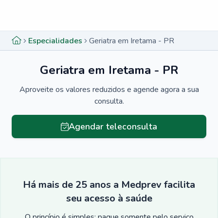
Menu lateral
Menu lateral
Especialidades
Geriatra em Iretama - PR
Geriatra em Iretama - PR
Aproveite os valores reduzidos e agende agora a sua
consulta.
Agendar teleconsulta
Há mais de 25 anos a Medprev facilita
seu acesso à saúde
O princípio é simples: pague somente pelo serviço