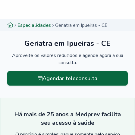
Menu lateral
Menu lateral
Especialidades
Geriatra em Ipueiras - CE
Geriatra em Ipueiras - CE
Aproveite os valores reduzidos e agende agora a sua
consulta.
Agendar teleconsulta
Há mais de 25 anos a Medprev facilita
seu acesso à saúde
O princípio é simples: pague somente pelo serviço