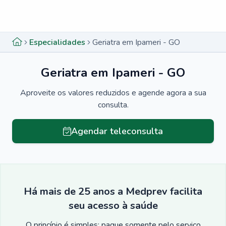
Menu lateral
Menu lateral
Especialidades
Geriatra em Ipameri - GO
Geriatra em Ipameri - GO
Aproveite os valores reduzidos e agende agora a sua
consulta.
Agendar teleconsulta
Há mais de 25 anos a Medprev facilita
seu acesso à saúde
O princípio é simples: pague somente pelo serviço