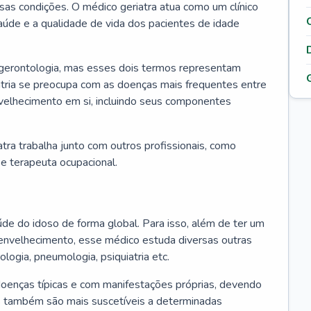
ssas condições. O médico geriatra atua como um clínico
úde e a qualidade de vida dos pacientes de idade
 gerontologia, mas esses dois termos representam
iatria se preocupa com as doenças mais frequentes entre
nvelhecimento em si, incluindo seus componentes
atra trabalha junto com outros profissionais, como
a e terapeuta ocupacional.
úde do idoso de forma global. Para isso, além de ter um
nvelhecimento, esse médico estuda diversas outras
ologia, pneumologia, psiquiatria etc.
oenças típicas e com manifestações próprias, devendo
os também são mais suscetíveis a determinadas