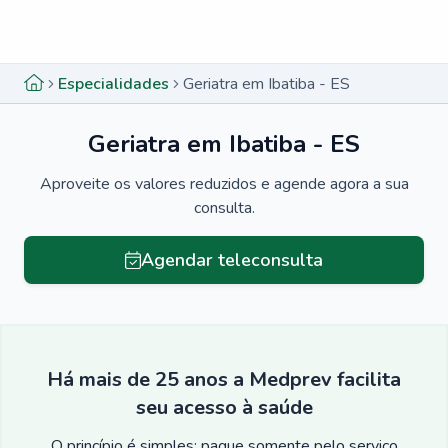
Menu lateral
Menu lateral
Especialidades
Geriatra em Ibatiba - ES
Geriatra em Ibatiba - ES
Aproveite os valores reduzidos e agende agora a sua
consulta.
Agendar teleconsulta
Há mais de 25 anos a Medprev facilita
seu acesso à saúde
O princípio é simples: pague somente pelo serviço